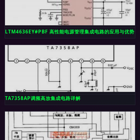
LTM4636EY#PBF 高性能电源管理集成电路的应用与优势
TA7358AP调频高放集成电路详解