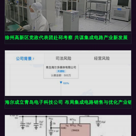
徐州高新区党政代表团赴邳考察 共谋集成电路产业新发展
海尔成立青岛电子科技公司 布局集成电路销售与优化产业链