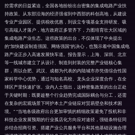
控需求的日益紧迫，全国各地纷纷出台密集的集成电路产业扶
持政策。从东部沿海的经济强省到中西部的科创高地，从建设
专业产业园区、提供税收优惠，到设立专项基金支持研发、吸
引高端人才落户，地方政府正多管齐下，力图培育壮大区域的
集成电路产业生态。这些政策的出台，不仅体现了中央提出
的“加快建设制造强国、网络强国”的决心，也预示着中国集成电
路产业正步入高速发展快车道。报告显示，上海、深圳、北京
等一线城市建立了从设计、制造到封装的完整产业链核心集
群，而以合肥、武汉、成都为代表的内陆城市亦凭借综合性国
家科学中心优势，通过与知名高校、龙头企业深度合作，在全
球区产里快速扩张。业内人士指出，这种密集政策的出台正处
于关键时期：既要趁整个行业趋势完成国际耦合与分工，还需
在复杂的宏观场景下呵护本土产业链应对贸易壁垒和技术困
境。” “当地各级政府出台更加审慎的精细政策避免了投机和非
科技企业发展预期的行业孤店化方向应对途径，强链条特征同
步结合招商引资、搭建产业公共服务平台和其他基础设施合理