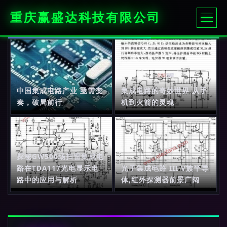
重庆赢盛达科技有限公司
中国集成电路产业 亟需变
集成电路的奇妙世界 从手
奏，破局前行
机到火箭的灵魂
探秘GW500场扫雷集成电
路在TDA117光电显示电
光子集成电路 III V族半导
路中的应用与解析
体,红外探测器前景广阔