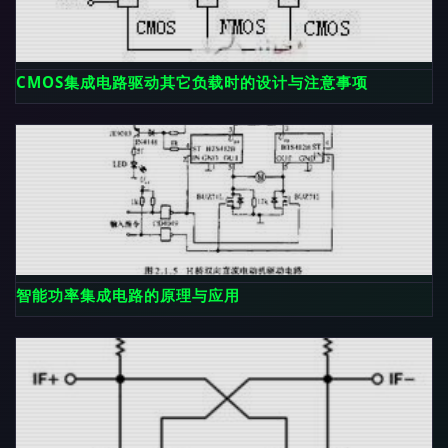
CMOS集成电路驱动其它负载时的设计与注意事项
智能功率集成电路的原理与应用