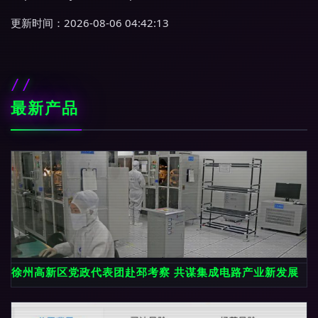
更新时间：2026-08-06 04:42:13
最新产品
徐州高新区党政代表团赴邳考察 共谋集成电路产业新发展